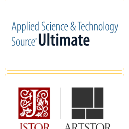
Applied Science & Technology Source Ultimate
(ASTSU)
ฐานข้อมูลฉบับเต็ม (Full Text) ด้านคอมพิวเตอร์ เทคโนโลยี และ
วิทยาศาสตร์ประยุกต์ ครอบคลุมสาขาวิชาวิทยาศาสตร์เทคโนโลยี
วิศวกรรมศาสตร์คอมพิวเตอร์และเทคโนโลยีคอมพิวเตอร์ ช่วงปีของ
ข้อมตั้งแต่ปี 1909 จนถึงปัจจุบัน มีการเก็บรวบรวมข้อมูลความรู้
ความท้าทายทางวิศวกรรมแบบดั้งเดิมและงานวิจัยและเป็น
|
|
ทรัพยากรเพื่องานวิจัยที่ส่งผลกระทบทางธุรกิจและสังคมของ
เทคโนโลยีใหม่
ARTSTOR
คอลเล็กชันภาพที่ผ่านการรับรองลิขสิทธิ์จากทั่วโลกมากกว่า 2 ล้าน
รูปภาพ ซึ่งสามารถค้นพบได้ควบคู่ไปกับวารสาร หนังสือ และแหล่ง
ข้อมูลหลักอื่นๆ ของ JSTOR บนแพลตฟอร์มเดียวที่มีฟีเจอร์หลาก
หลาย ด้วยการรวมรูปภาพที่มีภูมิหลังที่สำคัญและมีความสำคัญทาง
ประวัติศาสตร์ Artstor บน JSTOR ขยายช่องทางการวิจัยในขั้นตอน
|
|