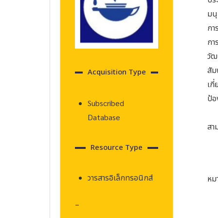
ประ
มน
การ
การ
วัฒ
สัม
Acquisition Type
เกี
ป้
Subscribed
Database
สาม
Resource Type
วารสารอิเล็กทรอนิกส์
หมา
–