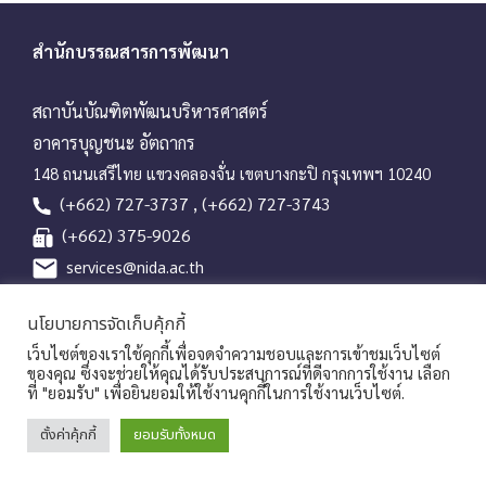
สำนักบรรณสารการพัฒนา
สถาบันบัณฑิตพัฒนบริหารศาสตร์
อาคารบุญชนะ อัตถากร
148 ถนนเสรีไทย แขวงคลองจั่น เขตบางกะปิ กรุงเทพฯ 10240
(+662) 727-3737 , (+662) 727-3743
(+662) 375-9026
services@nida.ac.th
library.nida.ac.th
นโยบายการจัดเก็บคุ้กกี้
Line OA
เว็บไซต์ของเราใช้คุกกี้เพื่อจดจำความชอบและการเข้าชมเว็บไซต์
ของคุณ ซึ่งจะช่วยให้คุณได้รับประสบการณ์ที่ดีจากการใช้งาน เลือก
ที่ "ยอมรับ" เพื่อยินยอมให้ใช้งานคุกกี้ในการใช้งานเว็บไซต์.
Copyrights © 2026 Library and Information Center, NIDA
ตั้งค่าคุ้กกี้
ยอมรับทั้งหมด
|
นโยบายคุ้มครองข้อมูลส่วนบุคคล
ประกาศแจ้งความเป็นส่วนตัวของ