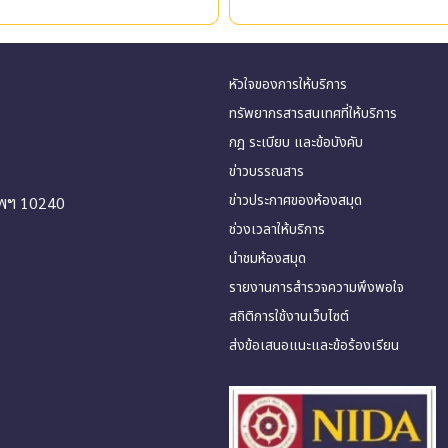
นิพนธ์ - Academic Complete ฐาน
ก่อตั้งขึ้นในปี 1996 เราได้เติบโตขึ้น
ข้อมูลหนังสืออิเล็กทรอนิกส์วิชาการ -
เป็นหนึ่งในฐานข้อมูลอีบุ๊กที่ใหญ่ที่สุ
Academic Video Online ฐานข้อมูล
ในโลก โดยมีหนังสือต้นฉบับมากกว่า
หัวใจของการให้บริการ
วิดีโอวิชาการเพื่อการศึกษา
3.6 ล้านเล่ม คลังหนังสือดิจิทัลของ
ทรัพยากรสารสนเทศที่ให้บริการ
เรา ประกอบด้วยผลงานทางวิชาการ
กฎ ระเบียบ และข้อบังคับ
ที่น่าเชื่อถือหลายล้านเล่ม และ
ข่าวบรรณสาร
หนังสือหายากกว่า 25,000 เล่ม ซึ่งได
ข่าวประกาศของห้องสมุด
ทพฯ 10240
รับการแปลงเป็นดิจิทัลโดยห้องสมุด
ช่วงเวลาให้บริการ
มหาวิทยาลัยชั้นนำ 50 แห่งของโลก
ครอบคลุมแหล่งข้อมูลจากทวีป
นำชมห้องสมุด
อเมริกาเอเชีย ยุโรป และแอฟริกา ใ
รายงานการสำรวจความพึงพอใจ
กว่า 100 ภาษา)
สถิติการใช้งานเว็บไซต์
ส่งข้อเสนอแนะและข้อร้องเรียน