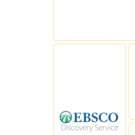
การเขียนบทความ
Full Text Finder
Enhance journal and e-book
discovery with Full Text Finder
(FTF) — a next-generation
knowledge base, holdings
I