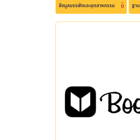
ข้อมูลบรรษัทและอุตสาหกรรม
ฐาน
0
Bookcaze
A platform that brings together electro
“ebooks” are typical of the e-book librar
access and read books through devices s
Android.
|
|