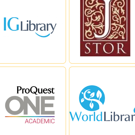
 Library is a new generation eBook
ฐานข้อมูลวารสารวิชาการที่ผ่านการ
atform developed by iG Publishing.
พิจารณาโดยผู้ทรงคุณวุฒิ (peer-
s simple and user friendly interface
reviewed) แบบฉบับเก่าในสาขา
lps you to retrieve information
มนุษยศาสตร์และสังคมศาสตร์
om huge eBook collections using
วารสารเหล่านี้มีความหลากหลายทั้ง
|
|
|
|
single click. It employs a powerful
ในด้านภูมิภาคและภาษา โดยมี
ustering engine to help you
วารสารจากสำนักพิมพ์กว่า 1,200
ickly analyze search results as
แห่งใน 57 ประเทศทั่วโลก
ll as to discover related topics.
ProQuest One Academic
World ebook Library
urce:
ProQuest One Academic เป็น
World ebook Library เป็น
tps://www.igpublish.com/iglibrary/
แหล่งข้อมูลสำคัญสำหรับการศึกษา
แพลตฟอร์ม ที่มีการรวบรวม eBoo
และการวิจัยจากหลายสาขาวิชา
มากกว่า 20,000 รายการ รวมถึง
ระกอบด้วย: - ProQuest Central
หนังสือ ที่เป็น Rare item หลาย
สำหรับวารสารสหสาขาวิชา -
หลากสาขา อาทิ บริหาร สังคม
|
|
|
|
ProQuest Dissertation & Thesis
การเมือง กฏหมาย ฯลฯ มูลนิธิห้อง
ฐานข้อมูลวิทยานิพนธ์และปริญญา
สมุดโลก World Library Foundatio