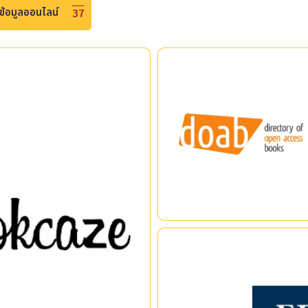
ข้อมูลออนไลน์
37
DOAB (Books)
DOAB : Directory of Open Access
Books is a community-driven
discovery service that indexes
and provides access to scholarly
peer-reviewed open access
|
|
books and helps users to find
nic books, also known as
trusted open access book
y. So the reader can easily
publishers. All DOAB services ar
uch as iPhone, iPod, iPad, and
free of charge and all data is
freely available.
EBSCO eBooks (