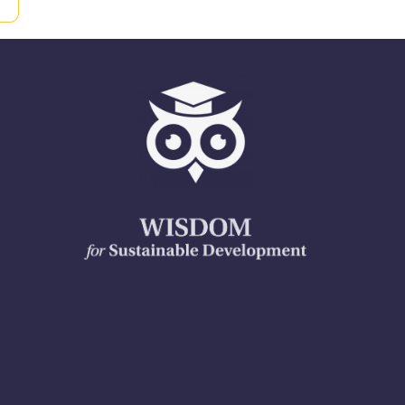
ด
้
น