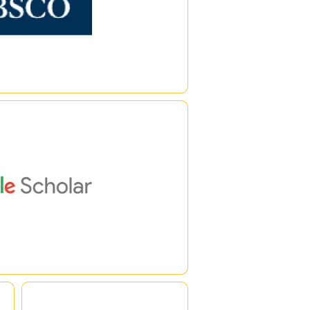
|
|
gle Scholar
|
|
Maruey e-Library