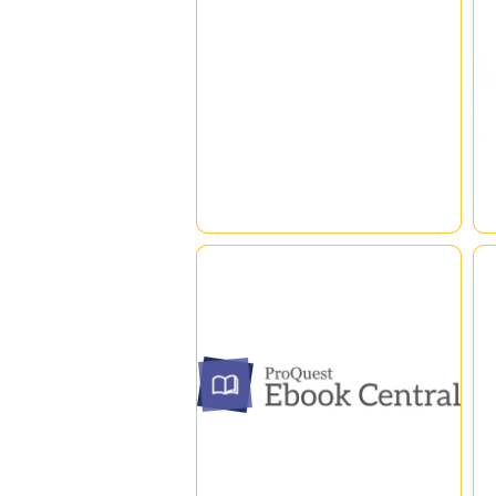
management tool, publication
iG
|
|
finder and link resolver. FTF
pl
integrates with EBSCO Discovery
It
Service (EDS) to provide users
he
fast and reliable access to full
fr
text and a better library
a 
experience.
cl
qu
we
ProQuest EBook Central
So
ฐานข้อมูลออนไลน์หนังสือ
ht
อิเล็กทรอนิกส์ (eBook) แบบสห
สาขาวิชาจากหลายสำนักพิมพ์ทั่ว
โลก
ป
|
|