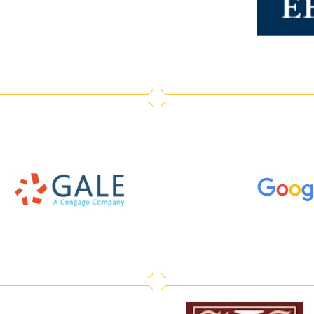
Gale eBooks
Explore this database of
Goo
encyclopedias and reference
sources within the Gale eBooks
platform. For multidisciplinary
research.
|
|
G Library
JSTOR (Journal Storage)