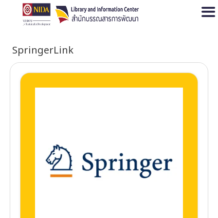
Open
SpringerLink