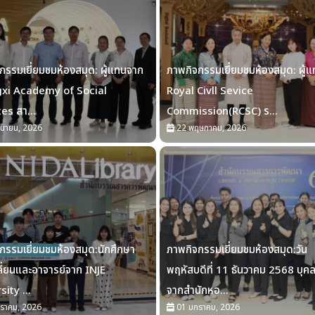
กรรมเยี่ยมชมห้องสมุด: ผู้แทนจาก
ภาพกิจกรรมเยี่ยมชมห้องสมุด: ผู้
xi Academy of Social
Royal Civll Sevice
es สา...
Commission(RCSC) ร...
ุนายน, 2026
22 พฤษภาคม, 2026
กรรมเยี่ยมชมห้องสมุด:นักศึกษา
ภาพกิจกรรมเยี่ยมชมห้องสมุด:วัน
ี่ยนและอาจารย์จาก INJE
พฤหัสบดีที่ 11 ธันวาคม 2568 บุค
ity ...
จากสำนักหอ...
ราคม, 2026
01 มกราคม, 2026