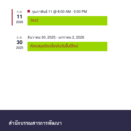
e
w
t
s
a
F
กุมภาพันธ์ 11 @ 8:00 AM
-
5:00 PM
ก.พ.
e
11
N
e
r
test
a
2026
.
a
t
c
u
v
r
h
ธันวาคม 30, 2025
-
มกราคม 2, 2026
ธ.ค.
e
i
30
d
a
ห้องสมุดปิดเนื่องในวันขึ้นปีใหม่
2025
g
n
a
d
t
i
V
o
i
n
e
w
s
N
สำนักบรรณสารการพัฒนา