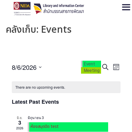
Open
คลังเก็บ:
Events
Event
E
E
8/6/2026
S
M
Meeting
e
v
v
S
o
a
e
n
e
e
r
There are no upcoming events.
t
n
l
c
n
h
t
e
h
Latest Past Events
t
V
c
s
i
t
มิถุนายน 3
มิ.ย.
S
3
d
e
ห้องสมุดปิด test
2026
a