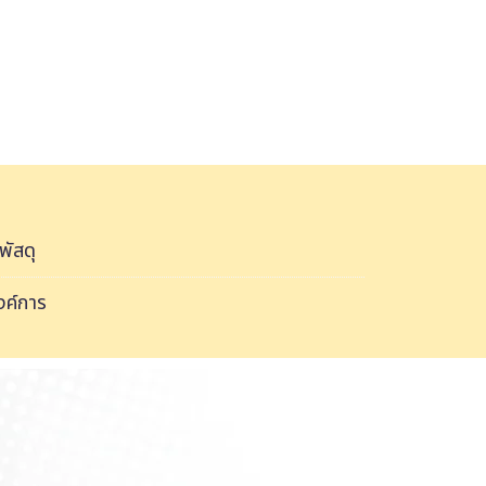
พัสดุ
งค์การ