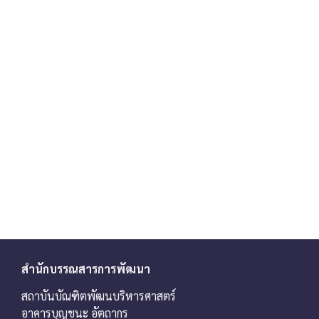
สำนักบรรณสารการพัฒนา
สถาบันบัณฑิตพัฒนบริหารศาสตร์
อาคารบุญชนะ อัตถากร