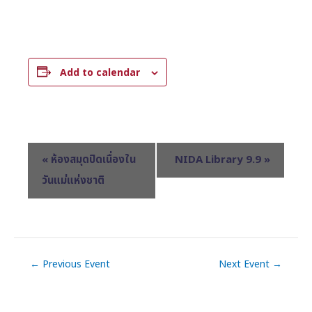
Add to calendar
E
«
ห้องสมุดปิดเนื่องใน
NIDA Library 9.9
»
v
วันแม่แห่งชาติ
e
n
t
N
←
Previous Event
Next Event
→
a
v
i