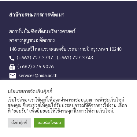
g
a
สำนักบรรณสารการพัฒนา
t
i
สถาบันบัณฑิตพัฒนบริหารศาสตร์
o
อาคารบุญชนะ อัตถากร
n
148 ถนนเสรีไทย แขวงคลองจั่น เขตบางกะปิ กรุงเทพฯ 10240
(+662) 727-3737 , (+662) 727-3743
(+662) 375-9026
services@nida.ac.th
library.nida.ac.th
นโยบายการจัดเก็บคุ้กกี้
Line OA
เว็บไซต์ของเราใช้คุกกี้เพื่อจดจำความชอบและการเข้าชมเว็บไซต์
ของคุณ ซึ่งจะช่วยให้คุณได้รับประสบการณ์ที่ดีจากการใช้งาน เลือก
ที่ "ยอมรับ" เพื่อยินยอมให้ใช้งานคุกกี้ในการใช้งานเว็บไซต์.
Copyrights © 2026 Library and Information Center, NIDA
ตั้งค่าคุ้กกี้
ยอมรับทั้งหมด
|
นโยบายคุ้มครองข้อมูลส่วนบุคคล
ประกาศแจ้งความเป็นส่วนตัวของ