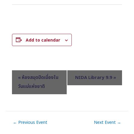
Add to calendar
E
«
ห้องสมุดปิดเนื่องใน
NIDA Library 9.9
»
v
วันแม่แห่งชาติ
e
n
t
N
←
Previous Event
Next Event
→
a
v