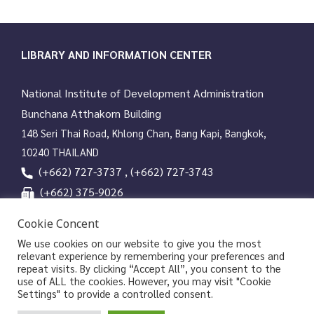
i
g
a
LIBRARY AND INFORMATION CENTER
t
i
National Institute of Development Administration
o
Bunchana Atthakorn Building
n
148 Seri Thai Road, Khlong Chan, Bang Kapi, Bangkok,
10240 THAILAND
(+662) 727-3737 , (+662) 727-3743
(+662) 375-9026
services@nida.ac.th
Cookie Concent
library.nida.ac.th
We use cookies on our website to give you the most
relevant experience by remembering your preferences and
Line OA
repeat visits. By clicking “Accept All”, you consent to the
use of ALL the cookies. However, you may visit "Cookie
Settings" to provide a controlled consent.
Copyrights © 2026 Library and Information Center, NIDA