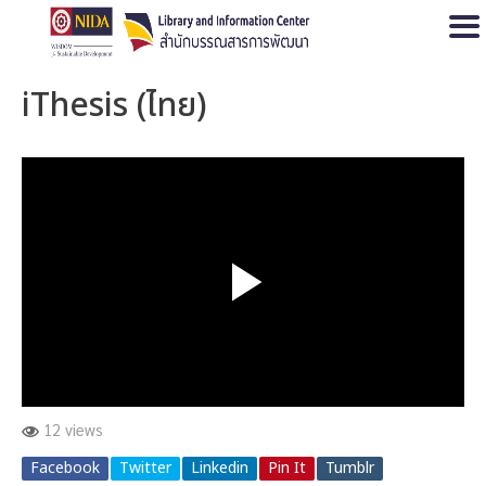
Open
iThesis (ไทย)
12 views
Facebook
Twitter
Linkedin
Pin It
Tumblr