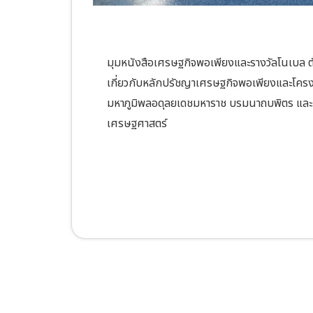
มุมหนังสือเศรษฐกิจพอเพียงและรางวัลโนเบล ตั
เกี่ยวกับหลักปรัชญาเศรษฐกิจพอเพียงและโค
มหาภูมิพลอดุลยเดชมหาราช บรมนาถบพิตร และหน
เศรษฐศาสตร์