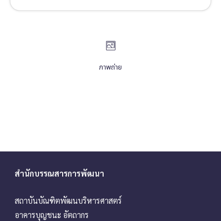
ภาพถ่าย
สำนักบรรณสารการพัฒนา
สถาบันบัณฑิตพัฒนบริหารศาสตร์
อาคารบุญชนะ อัตถากร