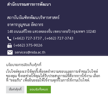
a
สำนักบรรณสารการพัฒนา
t
i
สถาบันบัณฑิตพัฒนบริหารศาสตร์
o
อาคารบุญชนะ อัตถากร
n
148 ถนนเสรีไทย แขวงคลองจั่น เขตบางกะปิ กรุงเทพฯ 10240
(+662) 727-3737 , (+662) 727-3743
(+662) 375-9026
services@nida.ac.th
library.nida.ac.th
นโยบายการจัดเก็บคุ้กกี้
Line OA
เว็บไซต์ของเราใช้คุกกี้เพื่อจดจำความชอบและการเข้าชมเว็บไซต์
ของคุณ ซึ่งจะช่วยให้คุณได้รับประสบการณ์ที่ดีจากการใช้งาน เลือก
ที่ "ยอมรับ" เพื่อยินยอมให้ใช้งานคุกกี้ในการใช้งานเว็บไซต์.
Copyrights © 2026 Library and Information Center, NIDA
ตั้งค่าคุ้กกี้
ยอมรับทั้งหมด
|
นโยบายคุ้มครองข้อมูลส่วนบุคคล
ประกาศแจ้งความเป็นส่วนตัวของ
|
|
สถาบัน
การร้องขอใช้สิทธิของเจ้าของข้อมูล
Sitemap