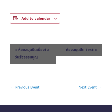
Add to calendar
E
«
ห้องสมุดปิดเนื่องใน
ห้องสมุดปิด test
»
v
วันรัฐธรรมนูญ
e
n
t
N
←
Previous Event
Next Event
→
a
v
i
g