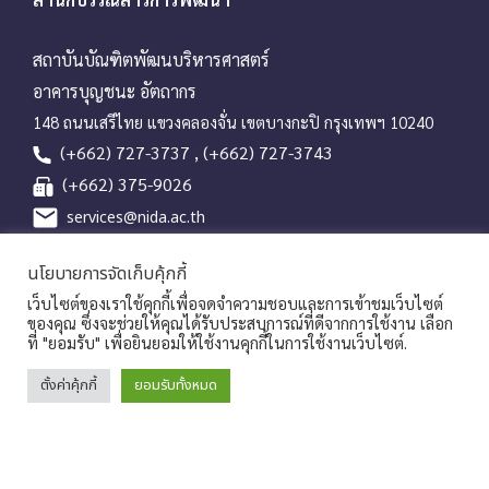
a
t
i
สถาบันบัณฑิตพัฒนบริหารศาสตร์
o
อาคารบุญชนะ อัตถากร
n
148 ถนนเสรีไทย แขวงคลองจั่น เขตบางกะปิ กรุงเทพฯ 10240
(+662) 727-3737 , (+662) 727-3743
(+662) 375-9026
services@nida.ac.th
library.nida.ac.th
นโยบายการจัดเก็บคุ้กกี้
Line OA
เว็บไซต์ของเราใช้คุกกี้เพื่อจดจำความชอบและการเข้าชมเว็บไซต์
ของคุณ ซึ่งจะช่วยให้คุณได้รับประสบการณ์ที่ดีจากการใช้งาน เลือก
ที่ "ยอมรับ" เพื่อยินยอมให้ใช้งานคุกกี้ในการใช้งานเว็บไซต์.
Copyrights © 2026 Library and Information Center, NIDA
ตั้งค่าคุ้กกี้
ยอมรับทั้งหมด
|
นโยบายคุ้มครองข้อมูลส่วนบุคคล
ประกาศแจ้งความเป็นส่วนตัวของ
|
|
สถาบัน
การร้องขอใช้สิทธิของเจ้าของข้อมูล
Sitemap