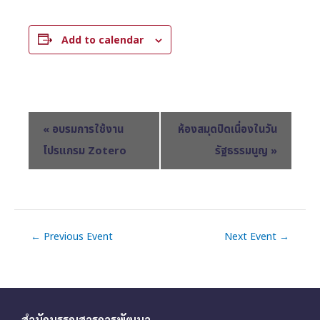
Add to calendar
E
«
อบรมการใช้งาน
ห้องสมุดปิดเนื่องในวัน
v
โปรแกรม Zotero
รัฐธรรมนูญ
»
e
n
t
N
←
Previous Event
Next Event
→
a
v
i
g
สำนักบรรณสารการพัฒนา