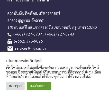
a
t
i
สถาบันบัณฑิตพัฒนบริหารศาสตร์
o
อาคารบุญชนะ อัตถากร
n
148 ถนนเสรีไทย แขวงคลองจั่น เขตบางกะปิ กรุงเทพฯ 10240
(+662) 727-3737 , (+662) 727-3743
(+662) 375-9026
services@nida.ac.th
library.nida.ac.th
นโยบายการจัดเก็บคุ้กกี้
Line OA
เว็บไซต์ของเราใช้คุกกี้เพื่อจดจำความชอบและการเข้าชมเว็บไซต์
ของคุณ ซึ่งจะช่วยให้คุณได้รับประสบการณ์ที่ดีจากการใช้งาน เลือก
ที่ "ยอมรับ" เพื่อยินยอมให้ใช้งานคุกกี้ในการใช้งานเว็บไซต์.
Copyrights © 2026 Library and Information Center, NIDA
ตั้งค่าคุ้กกี้
ยอมรับทั้งหมด
|
นโยบายคุ้มครองข้อมูลส่วนบุคคล
ประกาศแจ้งความเป็นส่วนตัวของ
|
|
สถาบัน
การร้องขอใช้สิทธิของเจ้าของข้อมูล
Sitemap