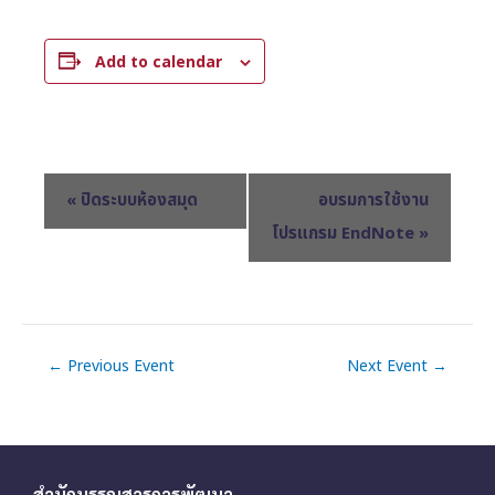
Add to calendar
E
«
ปิดระบบห้องสมุด
อบรมการใช้งาน
v
โปรแกรม EndNote
»
e
n
t
N
←
Previous Event
Next Event
→
a
v
i
g
สำนักบรรณสารการพัฒนา