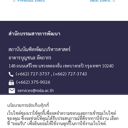
v
←
Previous Event
Next Event
→
i
g
a
t
สำนักบรรณสารการพัฒนา
i
o
สถาบันบัณฑิตพัฒนบริหารศาสตร์
n
อาคารบุญชนะ อัตถากร
148 ถนนเสรีไทย แขวงคลองจั่น เขตบางกะปิ กรุงเทพฯ 10240
(+662) 727-3737 , (+662) 727-3743
(+662) 375-9026
services@nida.ac.th
library.nida.ac.th
นโยบายการจัดเก็บคุ้กกี้
Line OA
เว็บไซต์ของเราใช้คุกกี้เพื่อจดจำความชอบและการเข้าชมเว็บไซต์
ของคุณ ซึ่งจะช่วยให้คุณได้รับประสบการณ์ที่ดีจากการใช้งาน เลือก
ที่ "ยอมรับ" เพื่อยินยอมให้ใช้งานคุกกี้ในการใช้งานเว็บไซต์.