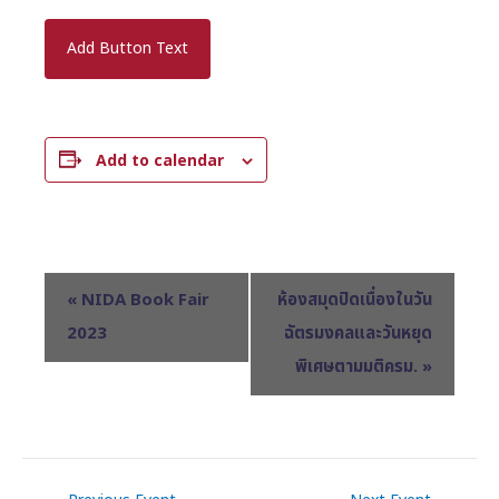
Add Button Text
Add to calendar
E
«
NIDA Book Fair
ห้องสมุดปิดเนื่องในวัน
v
2023
ฉัตรมงคลและวันหยุด
e
พิเศษตามมติครม.
»
n
t
N
a