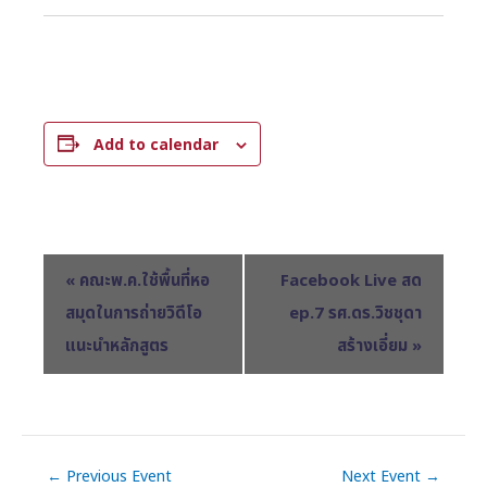
Add to calendar
E
«
คณะพ.ค.ใช้พื้นที่หอ
Facebook Live สด
v
สมุดในการถ่ายวิดีโอ
ep.7 รศ.ดร.วิชชุดา
e
แนะนำหลักสูตร
สร้างเอี่ยม
»
n
t
N
a
v
←
Previous Event
Next Event
→