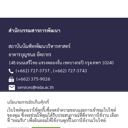
i
g
a
t
สำนักบรรณสารการพัฒนา
i
o
สถาบันบัณฑิตพัฒนบริหารศาสตร์
n
อาคารบุญชนะ อัตถากร
148 ถนนเสรีไทย แขวงคลองจั่น เขตบางกะปิ กรุงเทพฯ 10240
(+662) 727-3737 , (+662) 727-3743
(+662) 375-9026
services@nida.ac.th
library.nida.ac.th
นโยบายการจัดเก็บคุ้กกี้
Line OA
เว็บไซต์ของเราใช้คุกกี้เพื่อจดจำความชอบและการเข้าชมเว็บไซต์
ของคุณ ซึ่งจะช่วยให้คุณได้รับประสบการณ์ที่ดีจากการใช้งาน เลือก
ที่ "ยอมรับ" เพื่อยินยอมให้ใช้งานคุกกี้ในการใช้งานเว็บไซต์.
Copyrights © 2026 Library and Information Center, NIDA