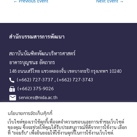
a
←
Previous Event
Next Event
→
t
i
o
n
สำนักบรรณสารการพัฒนา
สถาบันบัณฑิตพัฒนบริหารศาสตร์
อาคารบุญชนะ อัตถากร
148 ถนนเสรีไทย แขวงคลองจั่น เขตบางกะปิ กรุงเทพฯ 10240
(+662) 727-3737 , (+662) 727-3743
(+662) 375-9026
services@nida.ac.th
library.nida.ac.th
นโยบายการจัดเก็บคุ้กกี้
Line OA
เว็บไซต์ของเราใช้คุกกี้เพื่อจดจำความชอบและการเข้าชมเว็บไซต์
ของคุณ ซึ่งจะช่วยให้คุณได้รับประสบการณ์ที่ดีจากการใช้งาน เลือก
ที่ "ยอมรับ" เพื่อยินยอมให้ใช้งานคุกกี้ในการใช้งานเว็บไซต์.