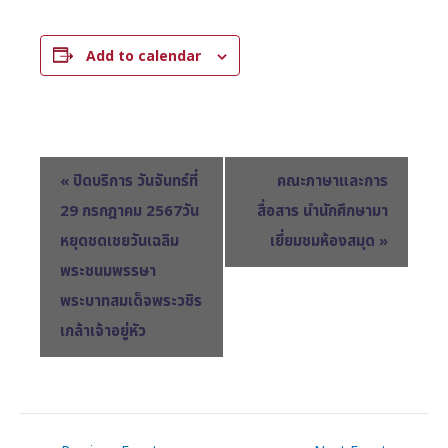
Add to calendar
E
«
ปิดบริการ วันจันทร์ที่
คณะภาษาและการ
v
29 กรกฎาคม 2567วัน
สื่อสาร นำนักศึกษามา
e
หยุดชดเชยวันเฉลิม
เยี่ยมชมห้องสมุด
»
n
พระชนมพรรษา
t
พระบาทสมเด็จพระวชิร
N
เกล้าเจ้าอยู่หัว
a
v
i
g