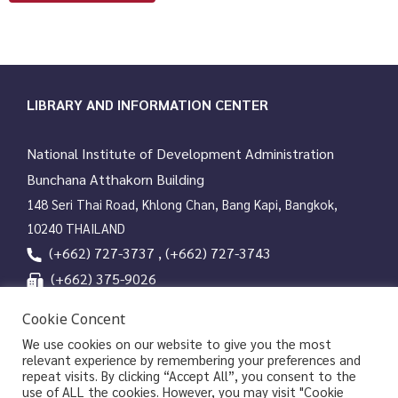
LIBRARY AND INFORMATION CENTER
National Institute of Development Administration
Bunchana Atthakorn Building
148 Seri Thai Road, Khlong Chan, Bang Kapi, Bangkok,
10240 THAILAND
(+662) 727-3737 , (+662) 727-3743
(+662) 375-9026
services@nida.ac.th
Cookie Concent
library.nida.ac.th
We use cookies on our website to give you the most
relevant experience by remembering your preferences and
Line OA
repeat visits. By clicking “Accept All”, you consent to the
use of ALL the cookies. However, you may visit "Cookie