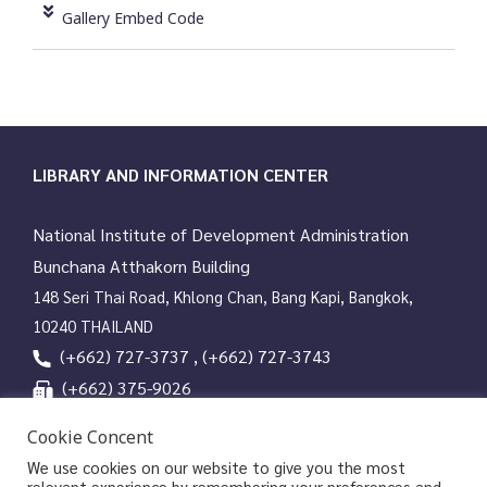
Gallery Embed Code
LIBRARY AND INFORMATION CENTER
National Institute of Development Administration
Bunchana Atthakorn Building
148 Seri Thai Road, Khlong Chan, Bang Kapi, Bangkok,
10240 THAILAND
(+662) 727-3737 , (+662) 727-3743
(+662) 375-9026
services@nida.ac.th
Cookie Concent
library.nida.ac.th
We use cookies on our website to give you the most
relevant experience by remembering your preferences and