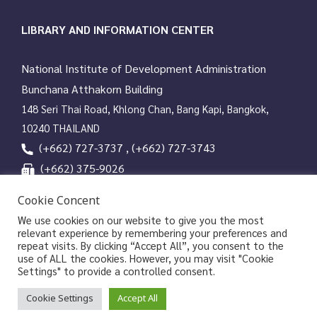
LIBRARY AND INFORMATION CENTER
National Institute of Development Administration
Bunchana Atthakorn Building
148 Seri Thai Road, Khlong Chan, Bang Kapi, Bangkok,
10240 THAILAND
(+662) 727-3737 , (+662) 727-3743
(+662) 375-9026
services@nida.ac.th
Cookie Concent
library.nida.ac.th
We use cookies on our website to give you the most
relevant experience by remembering your preferences and
Line OA
repeat visits. By clicking “Accept All”, you consent to the
use of ALL the cookies. However, you may visit "Cookie
Settings" to provide a controlled consent.
Copyrights © 2026 Library and Information Center, NIDA
Cookie Settings
Accept All