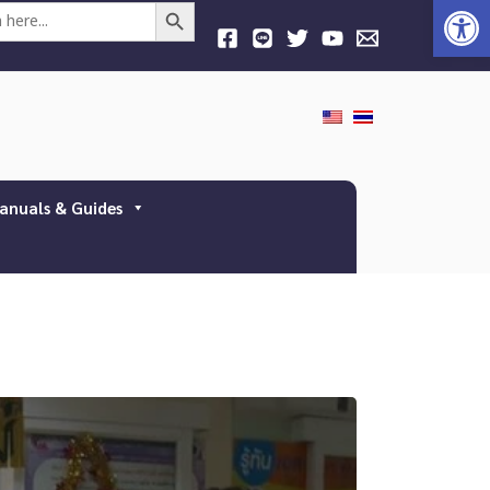
Open
Search Button
anuals & Guides