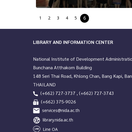
6
1
2
3
4
5
LIBRARY AND INFORMATION CENTER
National Institute of Development Administrati
Bunchana Atthakorn Building
148 Seri Thai Road, Khlong Chan, Bang Kapi, Ba
THAILAND
(+662) 727-3737 , (+662) 727-3743
(+662) 375-9026
services@nida.ac.th
library.nida.ac.th
Line OA