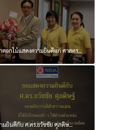
ดอกไม้แสดงความยินดีแก่ ศาสตร...
ินดีกับ ศ.ดร.ธวัชชัย ศุภดิษ...