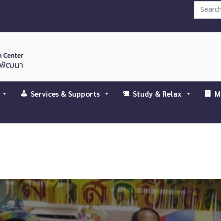
Search
for:
Services & Supports
Study & Relax
M