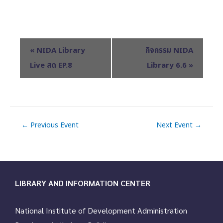
E
«
NIDA Library
กิจกรรม NIDA
v
Live สด EP.8
Library 6.6
»
e
n
t
N
←
Previous Event
Next Event
→
a
v
i
g
a
LIBRARY AND INFORMATION CENTER
t
i
National Institute of Development Administration