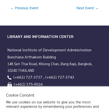
a
t
←
Previous Event
Next Event
→
i
o
n
LIBRARY AND INFORMATION CENTER
National Institute of Development Administration
Bunchana Atthakorn Building
148 Seri Thai Road, Khlong Chan, Bang Kapi, Bangkok,
10240 THAILAND
(+662) 727-3737 , (+662) 727-3743
(+662) 375-9026
services@nida.ac.th
Cookie Concent
library.nida.ac.th
We use cookies on our website to give you the most
relevant experience by remembering your preferences and
Line OA