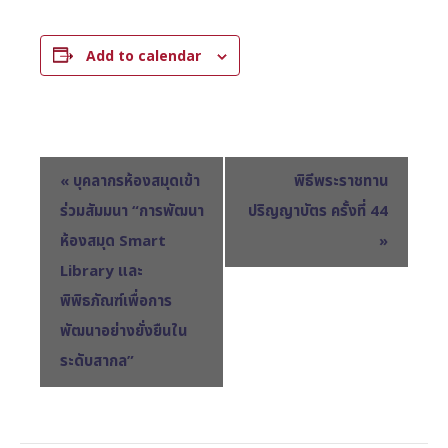
Add to calendar
E
«
บุคลากรห้องสมุดเข้า
พิธีพระราชทาน
v
ร่วมสัมมนา “การพัฒนา
ปริญญาบัตร ครั้งที่ 44
e
ห้องสมุด Smart
»
n
Library และ
t
พิพิธภัณฑ์เพื่อการ
N
พัฒนาอย่างยั่งยืนใน
a
ระดับสากล”
v
i
g