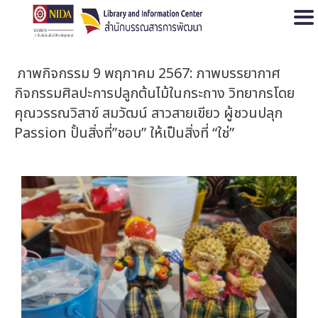
Open
ภาพกิจกรรม 9 พฤภาคม 2567: ภาพบรรยากาศ
กิจกรรมศิลปะการปลูกต้นไม้ในกระถาง วิทยากรโดย
คุณวรรณวิสาข์ สมวัฒน์ สาวสายเขียว ผู้ชวนปลุก
Passion ปั้นสิ่งที่”ชอบ” ให้เป็นสิ่งที่ “ใช่”