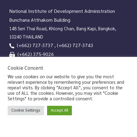
National Institute of Development Administration
Bunchana Atthakorn Building
148 Seri Thai Road, Khlong Chan, Bang Kapi, Bangkok,
10240 THAILAND
(+662) 727-3737 , (+662) 727-3743
(+662) 375-9026
services@nida.ac.th
Cookie Concent
library.nida.ac.th
We use cookies on our website to give you the most
relevant experience by remembering your preferences and
Line OA
repeat visits. By clicking “Accept All”, you consent to the
use of ALL the cookies. However, you may visit "Cookie
Settings" to provide a controlled consent.
Copyrights © 2026 Library and Information Center, NIDA
Cookie Settings
Accept All
|
|
Privacy Policy
Privacy Notice of NIDA
Data Subject
|
Rights Request Form
Sitemap