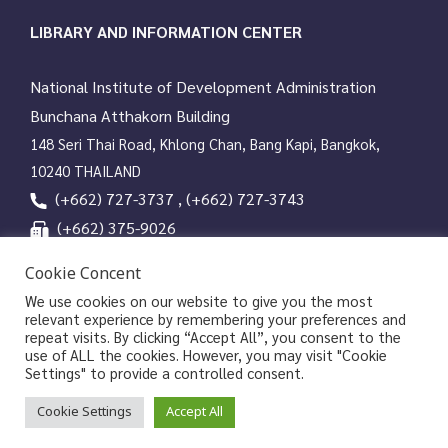
LIBRARY AND INFORMATION CENTER
National Institute of Development Administration
Bunchana Atthakorn Building
148 Seri Thai Road, Khlong Chan, Bang Kapi, Bangkok,
10240 THAILAND
(+662) 727-3737 , (+662) 727-3743
(+662) 375-9026
services@nida.ac.th
Cookie Concent
library.nida.ac.th
We use cookies on our website to give you the most
relevant experience by remembering your preferences and
Line OA
repeat visits. By clicking “Accept All”, you consent to the
use of ALL the cookies. However, you may visit "Cookie
Settings" to provide a controlled consent.
Copyrights © 2026 Library and Information Center, NIDA
Cookie Settings
Accept All
|
|
Privacy Policy
Privacy Notice of NIDA
Data Subject