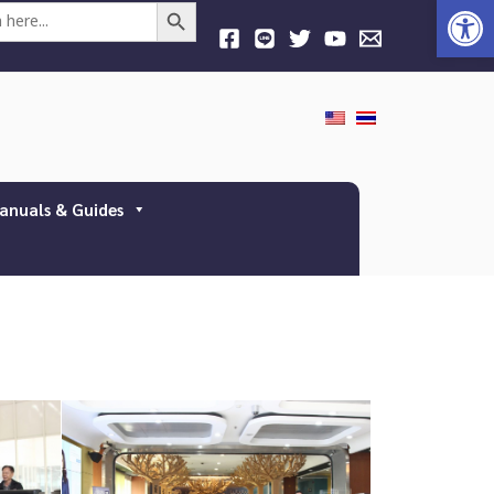
Open
Search Button
anuals & Guides