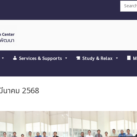
Search
for:
Services & Supports
Study & Relax
M
 มีนาคม 2568