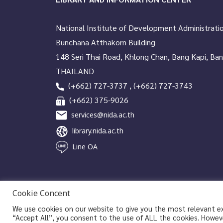
National Institute of Development Administrati
Bunchana Atthakorn Building
148 Seri Thai Road, Khlong Chan, Bang Kapi, Ba
THAILAND
(+662) 727-3737 , (+662) 727-3743
(+662) 375-9026
services@nida.ac.th
library.nida.ac.th
Line OA
Cookie Concent
We use cookies on our website to give you the most relevant exp
Copyrights © 2026 Library and Information Center, NIDA
“Accept All”, you consent to the use of ALL the cookies. Howeve