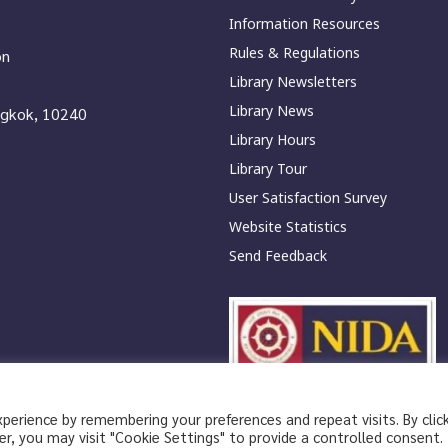
Information Resources
Rules & Regulations
on
Library Newsletters
Library News
ngkok, 10240
Library Hours
Library Tour
User Satisfaction Survey
Website Statistics
Send Feedback
erience by remembering your preferences and repeat visits. By clic
|
Privacy Policy
Privacy Notice
r, you may visit "Cookie Settings" to provide a controlled consent.